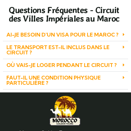
Questions Fréquentes - Circuit
des Villes Impériales au Maroc
AI-JE BESOIN D'UN VISA POUR LE MAROC ?
LE TRANSPORT EST-IL INCLUS DANS LE
CIRCUIT ?
OÙ VAIS-JE LOGER PENDANT LE CIRCUIT ?
FAUT-IL UNE CONDITION PHYSIQUE
PARTICULIÈRE ?